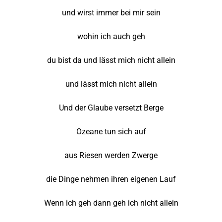
und wirst immer bei mir sein
wohin ich auch geh
du bist da und lässt mich nicht allein
und lässt mich nicht allein
Und der Glaube versetzt Berge
Ozeane tun sich auf
aus Riesen werden Zwerge
die Dinge nehmen ihren eigenen Lauf
Wenn ich geh dann geh ich nicht allein