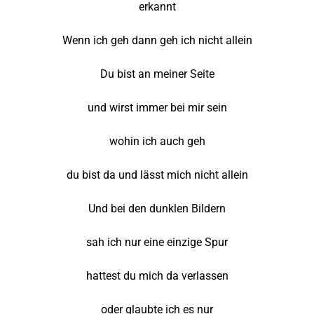
erkannt
Wenn ich geh dann geh ich nicht allein
Du bist an meiner Seite
und wirst immer bei mir sein
wohin ich auch geh
du bist da und lässt mich nicht allein
Und bei den dunklen Bildern
sah ich nur eine einzige Spur
hattest du mich da verlassen
oder glaubte ich es nur