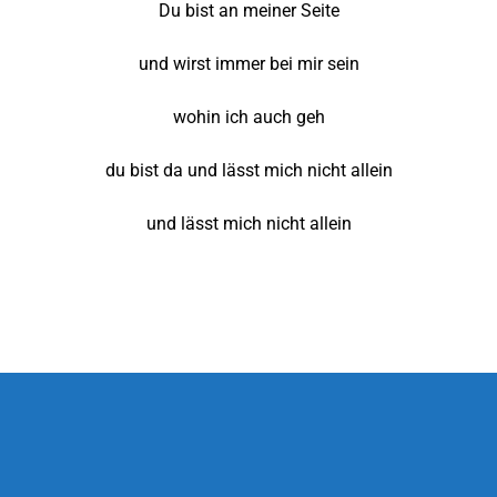
Du bist an meiner Seite
und wirst immer bei mir sein
wohin ich auch geh
du bist da und lässt mich nicht allein
und lässt mich nicht allein